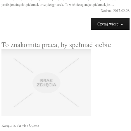
profesjonalnych opiekunek oraz pielęgniarek. Ta właśnie agencja opiekunek jest...
Dodane: 2017-02-28
Czytaj więcej »
To znakomita praca, by spełniać siebie
Kategoria: Serwis / Opieka