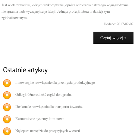
Jest wiele zawodów, których wykonywanie, oprócz odbierania należnego wynagrodzenia,
nie sprawia nadzwyczajnej satysfakcji. Jedną z profesji, która w dzisiejszym
zglobalizowanym...
Dodane: 2017-02-07
Czytaj więcej »
Innowacyjne rozwiązanie dla przemysłu produkcyjnego
Odkryj różnorodność cegieł do ogrodu.
Doskonałe rozwiązania dla transportu towarów.
Ekonomiczne systemy kominowe
Najlepsze narzędzie do precyzyjnych wierceń