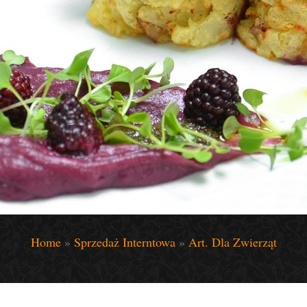
Home
»
Sprzedaż Interntowa
»
Art. Dla Zwierząt