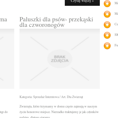
Czytaj więcej »
Me
Me
rma
Paluszki dla psów- przekąski
dla czworonogów
Ce
SK
Fu
Kategoria: Sprzedaż Interntowa / Art. Dla Zwierząt
Zwierzęta, które trzymamy w domu często zajmują w naszym
tęp do
życiu honorowe miejsce. Nierzadko traktujemy je jak członków
rodziny, dlatego staramy...