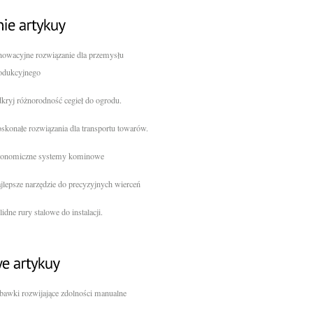
nowacyjne rozwiązanie dla przemysłu
odukcyjnego
kryj różnorodność cegieł do ogrodu.
skonałe rozwiązania dla transportu towarów.
onomiczne systemy kominowe
jlepsze narzędzie do precyzyjnych wierceń
lidne rury stalowe do instalacji.
bawki rozwijające zdolności manualne