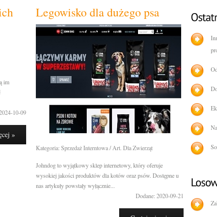
ich
Legowisko dla dużego psa
In
pr
Od
ią im
Do
ć
Ek
2024-10-09
Na
ęcej »
So
Kategoria: Sprzedaż Interntowa / Art. Dla Zwierząt
Johndog to wyjątkowy sklep internetowy, który oferuje
wysokiej jakości produktów dla kotów oraz psów. Dostępne u
nas artykuły powstały wyłącznie...
Dodane: 2020-09-21
Za