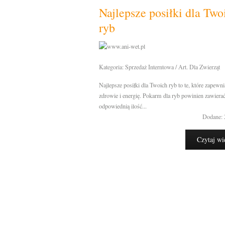
Najlepsze posiłki dla Two
ryb
Kategoria: Sprzedaż Interntowa / Art. Dla Zwierząt
Najlepsze posiłki dla Twoich ryb to te, które zapewn
zdrowie i energię. Pokarm dla ryb powinien zawiera
odpowiednią ilość...
Dodane: 
Czytaj wi