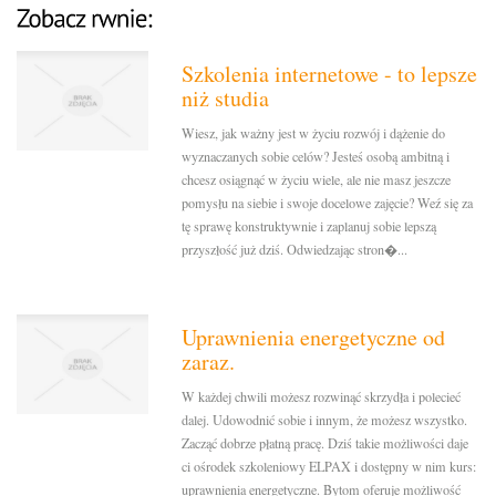
Szkolenia internetowe - to lepsze
niż studia
Wiesz, jak ważny jest w życiu rozwój i dążenie do
wyznaczanych sobie celów? Jesteś osobą ambitną i
chcesz osiągnąć w życiu wiele, ale nie masz jeszcze
pomysłu na siebie i swoje docelowe zajęcie? Weź się za
tę sprawę konstruktywnie i zaplanuj sobie lepszą
przyszłość już dziś. Odwiedzając stron�...
Uprawnienia energetyczne od
zaraz.
W każdej chwili możesz rozwinąć skrzydła i polecieć
dalej. Udowodnić sobie i innym, że możesz wszystko.
Zacząć dobrze płatną pracę. Dziś takie możliwości daje
ci ośrodek szkoleniowy ELPAX i dostępny w nim kurs:
uprawnienia energetyczne. Bytom oferuje możliwość