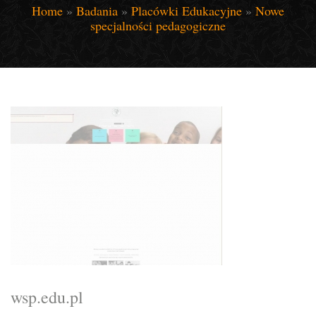
Home
»
Badania
»
Placówki Edukacyjne
»
Nowe
specjalności pedagogiczne
wsp.edu.pl