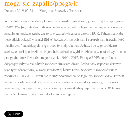
moga-sie-zapalic/ppcgx4e
Dodane: 2019-05-28
::
Kategoria: Przewóz / Transport
W ostatnim czasie niektórzy kierowcy donosili o problemie, jakim miałoby być płonące
BMW. Według statystyk, kilkanaście tysięcy pojazdów tego niemieckiego producenta
zapaliło się podczas jazdy, czego przyczyną była awaria zaworu EGR. Patrząc na liczbę
wszystkich pojazdów marki BMW jeżdżących po polskich i europejskich trasach, ilość
wadliwych, "zapalających" się modeli to mały ułamek. Jednak i do tego problemu
szefowie marki podeszli profesjonalnie, zalecając szybkie działania w postaci wykonania
przeglądu pojazdów z feralnego rocznika 2010 - 2017. Płonące BMW to problem
dotyczący jedynie niektórych modeli z silnikiem diesla. Jednak aby zapobiec dalszym
tego typu zdarzeniom, w akcji serwisowej bierze udział większość modeli diesla z
rocznika 2010 - 2017. Jeżeli nie mamy pewności co do tego, czy model BMW, którym
aktualnie jeździmy, jest bezpieczny, warto zadzwonić do autoryzowanego serwisu i
zapytać się, czy pojazdu wymaga przeglądu i ewentualnej naprawy usterki. W takim
wypadku kierowca ma prawo dostać auto zastępcze.