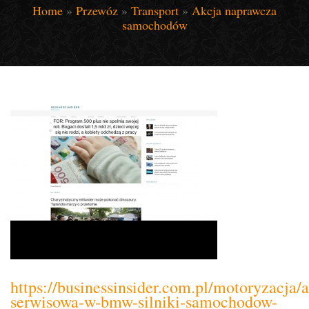
Home
»
Przewóz
»
Transport
»
Akcja naprawcza
samochodów
https://businessinsider.com.pl/motoryzacja/a
serwisowa-w-bmw-silniki-samochodow-