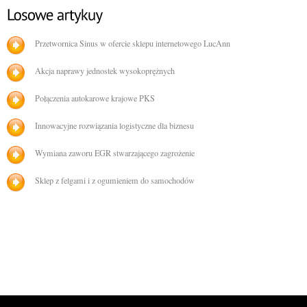
Przetwornica Sinus w ofercie sklepu internetowego LucAnn
Akcja naprawy jednostek wysokoprężnych
Połączenia autokarowe krajowe PKS
Innowacyjne rozwiązania logistyczne dla biznesu
Wymiana zaworu EGR stwarzającego zagrożenie
Sklep z felgami i z ogumieniem do samochodów