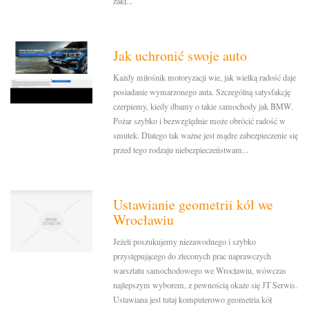
zakł...
Jak uchronić swoje auto
Każdy miłośnik motoryzacji wie, jak wielką radość daje
posiadanie wymarzonego auta. Szczególną satysfakcję
czerpiemy, kiedy dbamy o takie samochody jak BMW.
Pożar szybko i bezwzględnie może obrócić radość w
smutek. Dlatego tak ważne jest mądre zabezpieczenie się
przed tego rodzaju niebezpieczeństwam...
Ustawianie geometrii kół we
Wrocławiu
Jeżeli poszukujemy niezawodnego i szybko
przystępującego do zleconych prac naprawczych
warsztatu samochodowego we Wrocławiu, wówczas
najlepszym wyborem, z pewnością okaże się JT Serwis.
Ustawiana jest tutaj komputerowo geometria kół