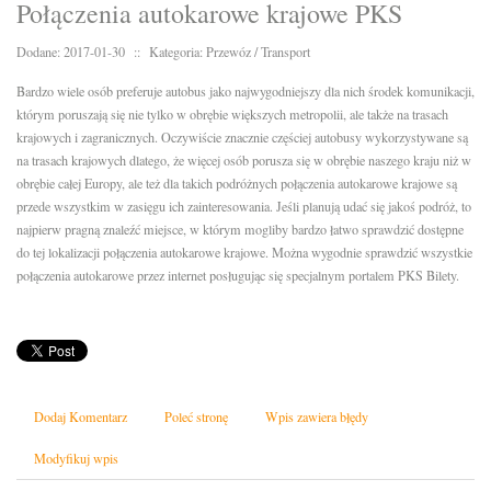
Połączenia autokarowe krajowe PKS
Dodane: 2017-01-30
::
Kategoria: Przewóz / Transport
Bardzo wiele osób preferuje autobus jako najwygodniejszy dla nich środek komunikacji,
którym poruszają się nie tylko w obrębie większych metropolii, ale także na trasach
krajowych i zagranicznych. Oczywiście znacznie częściej autobusy wykorzystywane są
na trasach krajowych dlatego, że więcej osób porusza się w obrębie naszego kraju niż w
obrębie całej Europy, ale też dla takich podróżnych połączenia autokarowe krajowe są
przede wszystkim w zasięgu ich zainteresowania. Jeśli planują udać się jakoś podróż, to
najpierw pragną znaleźć miejsce, w którym mogliby bardzo łatwo sprawdzić dostępne
do tej lokalizacji połączenia autokarowe krajowe. Można wygodnie sprawdzić wszystkie
połączenia autokarowe przez internet posługując się specjalnym portalem PKS Bilety.
Dodaj Komentarz
Poleć stronę
Wpis zawiera błędy
Modyfikuj wpis