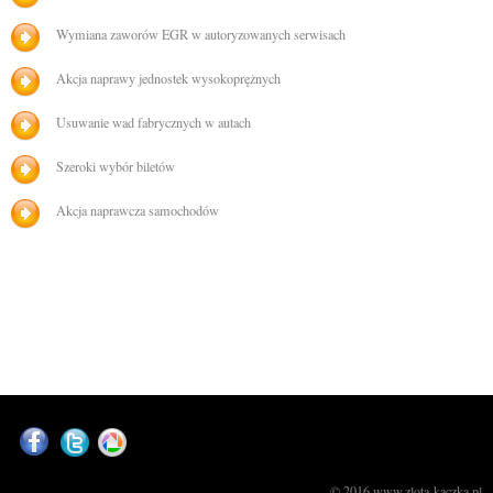
Wymiana zaworów EGR w autoryzowanych serwisach
Akcja naprawy jednostek wysokoprężnych
Usuwanie wad fabrycznych w autach
Szeroki wybór biletów
Akcja naprawcza samochodów
© 2016 www.zlota-kaczka.pl