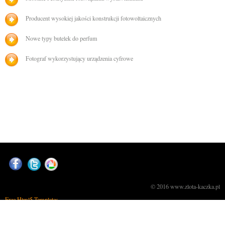
Producent wysokiej jakości konstrukcji fotowoltaicznych
Nowe typy butelek do perfum
Fotograf wykorzystujący urządzenia cyfrowe
© 2016 www.zlota-kaczka.pl
Free Html5 Templates