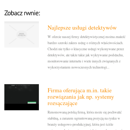
Najlepsze usługi detektywów
W ofercie naszej firmy detektywistycznej można znaleźć
bardzo szeroki zakres usług o różnych właściwościach.
Chodzi nie tylko o klasyczne usługi wykonywane przez
detektywów, ale także takie jak wykrywanie podsłuchu,
monitorowanie internetu i wiele innych związanych z
wykorzystaniem nowoczesnych technologi...
Firma oferująca m.in. takie
rozwiązania jak np. systemy
rozsączające
Renomowaną polską firmą, która może się pochwalić
stabilną, a zarazem ugruntowaną pozycją na rynku w
branży usługowo-produkcyjnej, która jest ściśle