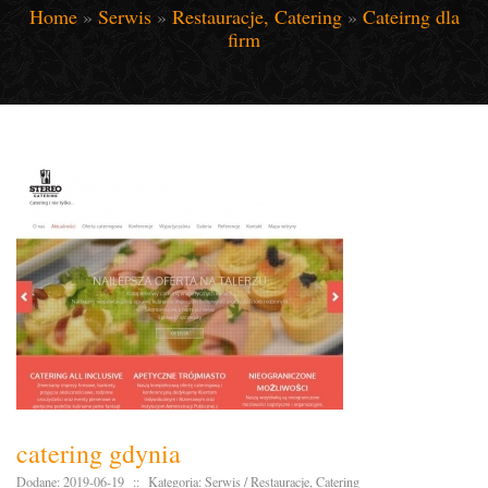
Home
»
Serwis
»
Restauracje, Catering
»
Cateirng dla
firm
catering gdynia
Dodane: 2019-06-19
::
Kategoria: Serwis / Restauracje, Catering