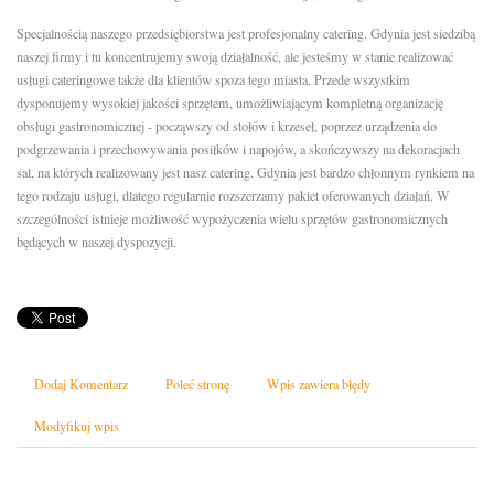
Specjalnością naszego przedsiębiorstwa jest profesjonalny catering. Gdynia jest siedzibą
naszej firmy i tu koncentrujemy swoją działalność, ale jesteśmy w stanie realizować
usługi cateringowe także dla klientów spoza tego miasta. Przede wszystkim
dysponujemy wysokiej jakości sprzętem, umożliwiającym kompletną organizację
obsługi gastronomicznej - począwszy od stołów i krzeseł, poprzez urządzenia do
podgrzewania i przechowywania posiłków i napojów, a skończywszy na dekoracjach
sal, na których realizowany jest nasz catering. Gdynia jest bardzo chłonnym rynkiem na
tego rodzaju usługi, dlatego regularnie rozszerzamy pakiet oferowanych działań. W
szczególności istnieje możliwość wypożyczenia wielu sprzętów gastronomicznych
będących w naszej dyspozycji.
Dodaj Komentarz
Poleć stronę
Wpis zawiera błędy
Modyfikuj wpis