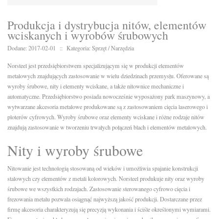
Produkcja i dystrybucja nitów, elementów
wciskanych i wyrobów śrubowych
Dodane: 2017-02-01
::
Kategoria: Sprzęt / Narzędzia
Norsteel jest przedsiębiorstwem specjalizującym się w produkcji elementów
metalowych znajdujących zastosowanie w wielu dziedzinach przemysłu. Oferowane są
wyroby śrubowe, nity i elementy wciskane, a także nitownice mechaniczne i
automatyczne. Przedsiębiorstwo posiada nowocześnie wyposażony park maszynowy, a
wytwarzane akcesoria metalowe produkowane są z zastosowaniem cięcia laserowego i
ploterów cyfrowych. Wyroby śrubowe oraz elementy wciskane i różne rodzaje nitów
znajdują zastosowanie w tworzeniu trwałych połączeń blach i elementów metalowych.
Nity i wyroby śrubowe
Nitowanie jest technologią stosowaną od wieków i umożliwia spajanie konstrukcji
stalowych czy elementów z metali kolorowych. Norsteel produkuje nity oraz wyroby
śrubowe we wszystkich rodzajach. Zastosowanie sterowanego cyfrowo cięcia i
frezowania metalu pozwala osiągnąć najwyższą jakość produkcji. Dostarczane przez
firmę akcesoria charakteryzują się precyzją wykonania i ściśle określonymi wymiarami.