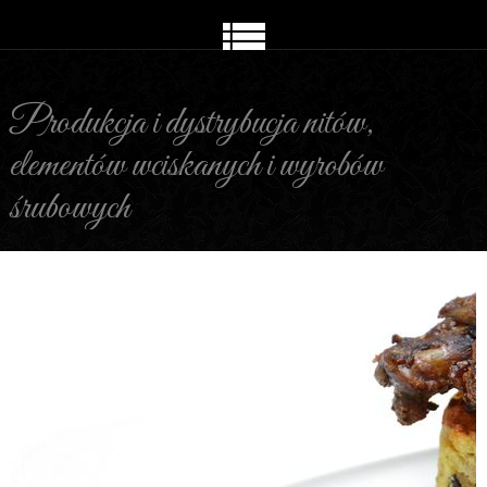
Produkcja i dystrybucja nitów,
elementów wciskanych i wyrobów
śrubowych