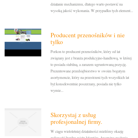
działanie mechanizmu, dlatego warto postawić na
wysoką jakość wykonania. W przypadku tych element...
Producent przenośników i nie
tylko
Porkon to producent przenośników, który od lat
związany jest z branża produkcyjno-handlową, w której
to posiada stabilną, a zarazem ugruntowaną pozycję.
Prezentowane przedsiębiorstwo w swoim bogatym
asortymencie, który na przestrzeni tych wszystkich lat
był konsekwentnie poszerzany, posiada nie tylko
wymie...
Skorzystaj z usług
profesjonalnej firmy.
W ciągu wieloletniej działalności mieliśmy okazję
zadowolić bardzo wielu klientów. Awaryjne zasilanie,