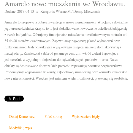
Amarelo nowe mieszkania we Wrocławiu.
Dodane: 2017-04-13
::
Kategoria: Własne M / Domy, Mieszkania
Amarelo to propozycja dobrej inwestycji w nowe nieruchomości. Wrocław, a dokładnie
jego urocza dzielnica Krzyki, to tu jest zlokalizowane nowoczesne osiedle składające się
z trzech budynków. Oferujemy funkcjonalne mieszkania o zróżnicowanym metrażu od
35 do 80 metrów kwadratowych. Zapewniamy najwyższą jakość wykończeń oraz
funkcjonalność. Jeśli poszukujesz wyjątkowego miejsca, na swój dom skorzystaj z
naszej oferty. Zamieszkaj z dala od gwarnego centrum, wśród zieleni i spokoju, a
jednocześnie z wygodnym dojazdem do najważniejszych punktów miasta. Nasze
obiekty są dostosowane do wszelkich potrzeb i zapewniają poczucie bezpieczeństwa.
Proponujemy wyposażone w windy, całodobowy monitoring oraz komórki lokatorskie
nowe nieruchomości. Wrocław jest miastem wielu możliwości, przekonaj się osobiście.
Dodaj Komentarz
Poleć stronę
Wpis zawiera błędy
Modyfikuj wpis