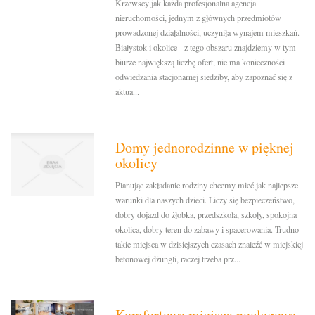
Krzewscy jak każda profesjonalna agencja
nieruchomości, jednym z głównych przedmiotów
prowadzonej działalności, uczyniła wynajem mieszkań.
Białystok i okolice - z tego obszaru znajdziemy w tym
biurze największą liczbę ofert, nie ma konieczności
odwiedzania stacjonarnej siedziby, aby zapoznać się z
aktua...
Domy jednorodzinne w pięknej
okolicy
Planując zakładanie rodziny chcemy mieć jak najlepsze
warunki dla naszych dzieci. Liczy się bezpieczeństwo,
dobry dojazd do żłobka, przedszkola, szkoły, spokojna
okolica, dobry teren do zabawy i spacerowania. Trudno
takie miejsca w dzisiejszych czasach znaleźć w miejskiej
betonowej dżungli, raczej trzeba prz...
Komfortowe miejsca noclegowe