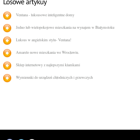
Ventana - luksusowe inteligentne domy
Jedno lub wielopokojowe mieszkania na wynajem w Białymstoku
Luksus w angielskim stylu- Ventana!
Amarelo nowe mieszkania we Wrocławiu.
Sklep internetowy z najlepszymi klamkami
Wymiennki do urządzeń chłodniczych i grzewczych