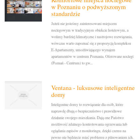
w Poznaniu o podwyższonym
standardzie
Jeżeli nie jesteśmy zainteresowani miejscem
noclegowym w tradycyjnym obiekcie hotelowym, a
wolimy bardziej klimatyczne i nastrojowe rozwiązania,
wówczas warto zapoznać się z propozycją kompleksu
E-Apartamenty, umożliwiającego wynajem
apartamentów w centrum Poznania. Oferowane noclegi
(Poznań - Centrum) to gw...
Ventana - luksusowe inteligentne
domy
Inteligentne domy to rozwiązanie dla osób, które
naprawdę dbają o bezpieczeństwo i prawidłowe
działanie swojego mieszkania. Dają one Państwo
możliwość zdalnego kontrolowania ogrzewania lub
oglądania zapisów z monitoringu, dzięki czemu na
pewno nie będziecie mieć problemu z pilnowaniem ich.